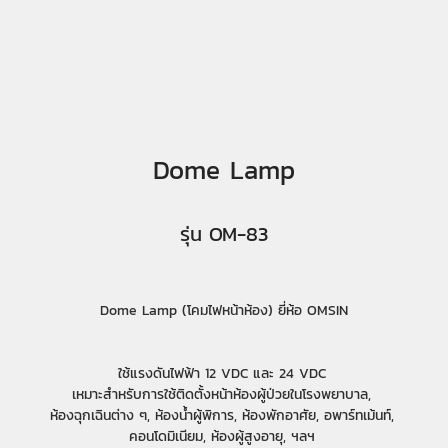
Dome Lamp
รุ่น OM-83
Dome Lamp (โคมไฟหน้าห้อง) ยี่ห้อ OMSIN
ใช้แรงดันไฟฟ้า 12 VDC และ 24 VDC
เหมาะสำหรับการใช้ติดตั้งหน้าห้องผู้ป่วยในโรงพยาบาล,
ห้องฉุกเฉินต่าง ๆ, ห้องน้ำผู้พิการ, ห้องพักอาศัย, อพาร์ทเม้นท์,
คอนโดมิเนียม, ห้องผู้สูงอายุ, ฯลฯ